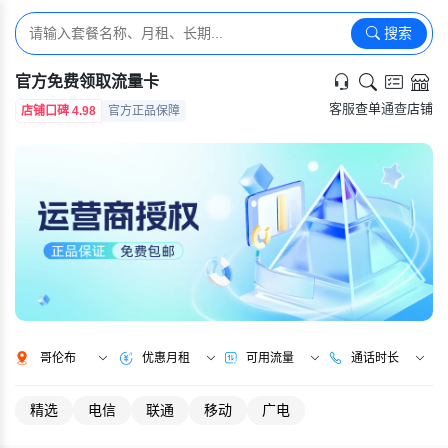
搜索
官方免费领取流量卡
客服
查单
通查
店铺
店铺口碑 4.98
官方正品保障
哥伦布
优惠月租
可用流量
通话时长
精选
电信
联通
移动
广电