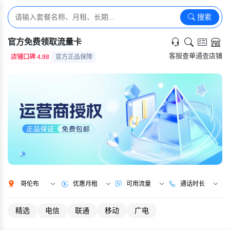
搜索
官方免费领取流量卡
客服
查单
通查
店铺
店铺口碑 4.98
官方正品保障
哥伦布
优惠月租
可用流量
通话时长
精选
电信
联通
移动
广电