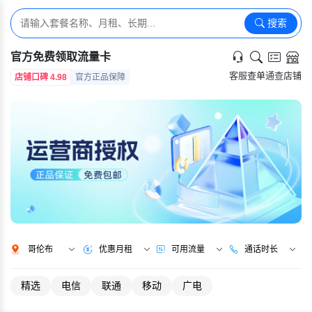
搜索
官方免费领取流量卡
客服
查单
通查
店铺
店铺口碑 4.98
官方正品保障
哥伦布
优惠月租
可用流量
通话时长
精选
电信
联通
移动
广电