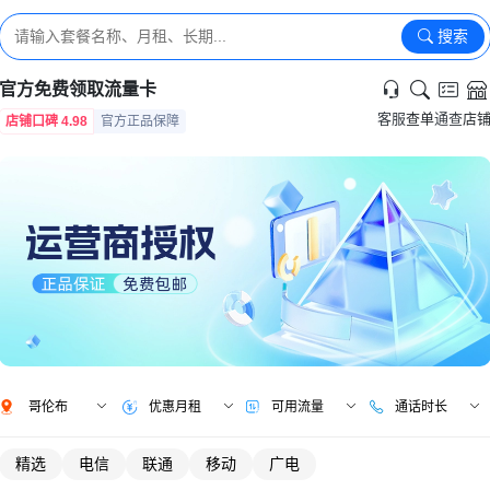
搜索
官方免费领取流量卡
客服
查单
通查
店
店铺口碑 4.98
官方正品保障
哥伦布
优惠月租
可用流量
通话时长
精选
电信
联通
移动
广电