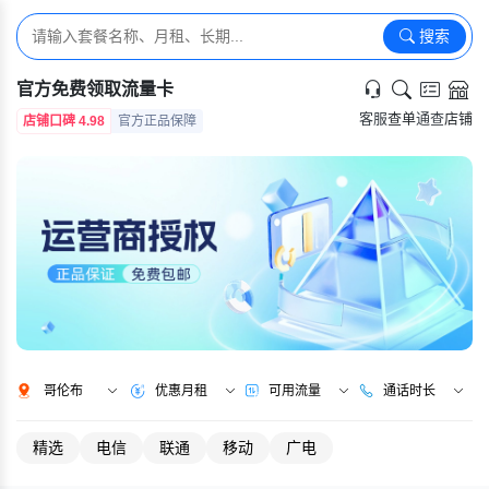
搜索
官方免费领取流量卡
客服
查单
通查
店铺
店铺口碑 4.98
官方正品保障
哥伦布
优惠月租
可用流量
通话时长
精选
电信
联通
移动
广电