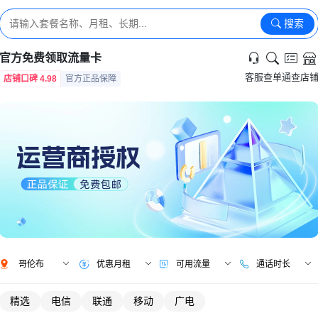
搜索
官方免费领取流量卡
客服
查单
通查
店
店铺口碑 4.98
官方正品保障
哥伦布
优惠月租
可用流量
通话时长
精选
电信
联通
移动
广电