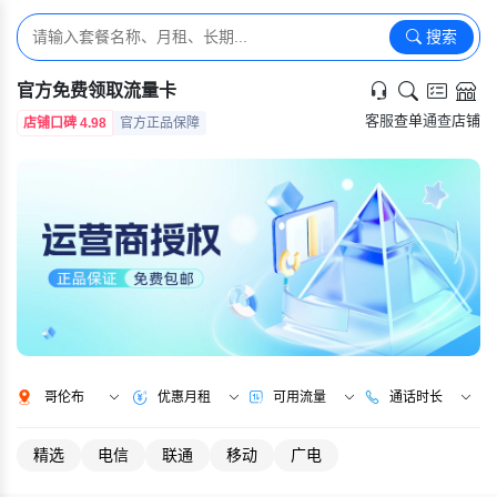
搜索
官方免费领取流量卡
客服
查单
通查
店铺
店铺口碑 4.98
官方正品保障
哥伦布
优惠月租
可用流量
通话时长
精选
电信
联通
移动
广电