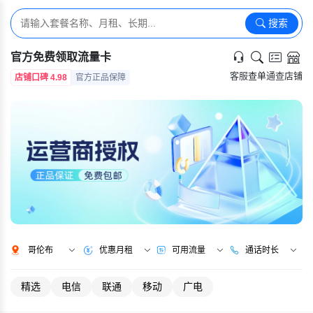
搜索
官方免费领取流量卡
客服
查单
通查
店铺
店铺口碑 4.98
官方正品保障
哥伦布
优惠月租
可用流量
通话时长
精选
电信
联通
移动
广电