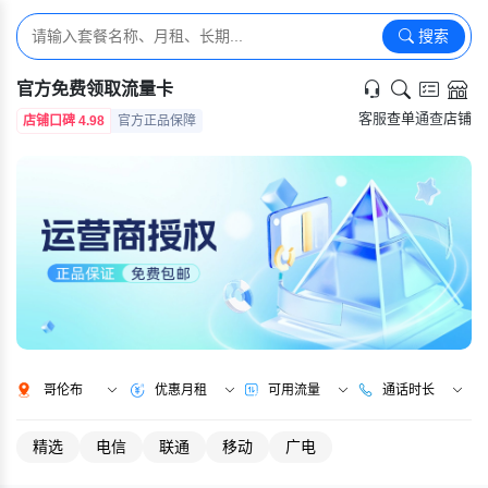
搜索
官方免费领取流量卡
客服
查单
通查
店铺
店铺口碑 4.98
官方正品保障
哥伦布
优惠月租
可用流量
通话时长
精选
电信
联通
移动
广电