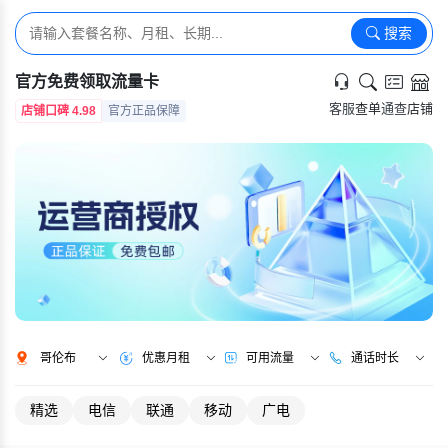
搜索
官方免费领取流量卡
客服
查单
通查
店铺
店铺口碑 4.98
官方正品保障
哥伦布
优惠月租
可用流量
通话时长
精选
电信
联通
移动
广电