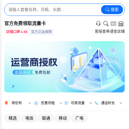
搜索
官方免费领取流量卡
客服
查单
通查
店铺
店铺口碑 4.98
官方正品保障
哥伦布
优惠月租
可用流量
通话时长
精选
电信
联通
移动
广电