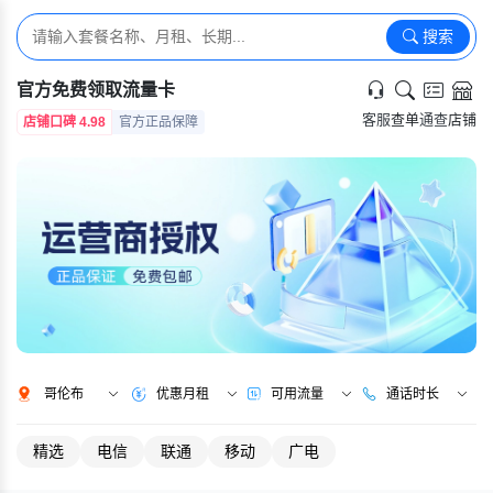
搜索
官方免费领取流量卡
客服
查单
通查
店铺
店铺口碑 4.98
官方正品保障
哥伦布
优惠月租
可用流量
通话时长
精选
电信
联通
移动
广电